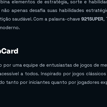
bina elementos de estratégia, sorte e habilid
não apenas desafia suas habilidades estraté
tição saudável. Com a palavra-chave
921SUPER
,
moderno.
pCard
o por uma equipe de entusiastas de jogos de m
cessível a todos. Inspirado por jogos clássicos 
ado tanto por iniciantes quanto por jogadores ex