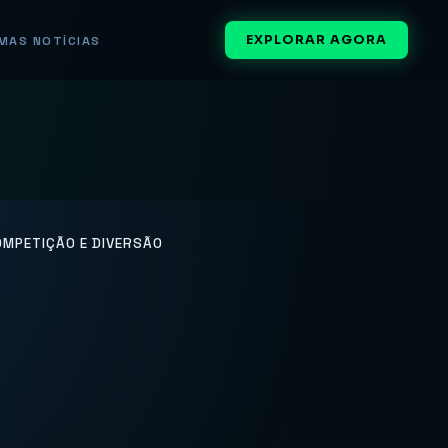
EXPLORAR AGORA
MAS NOTÍCIAS
MPETIÇÃO E DIVERSÃO
onante de
ompetição