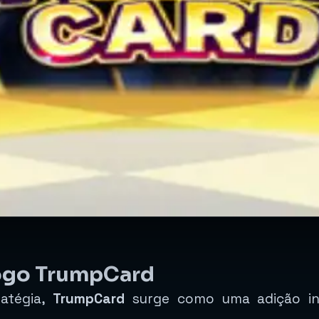
ogo TrumpCard
ratégia,
TrumpCard
surge como uma adição in