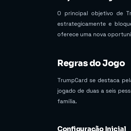
O principal objetivo de
estrategicamente e bloque
oferece uma nova oportuni
Regras do Jogo
TrumpCard se destaca pela
jogado de duas a seis pes
família.
Configuração Inicial