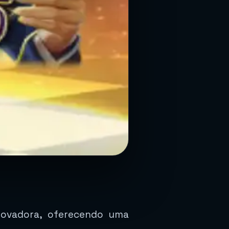
ovadora, oferecendo uma