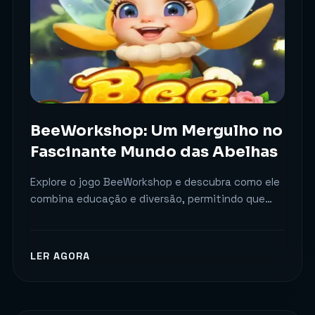
BeeWorkshop: Um Mergulho no
Fascinante Mundo das Abelhas
Explore o jogo BeeWorkshop e descubra como ele
combina educação e diversão, permitindo que
jogadores aprendam sobre o universo das abelhas
enquanto se divertem.
LER AGORA