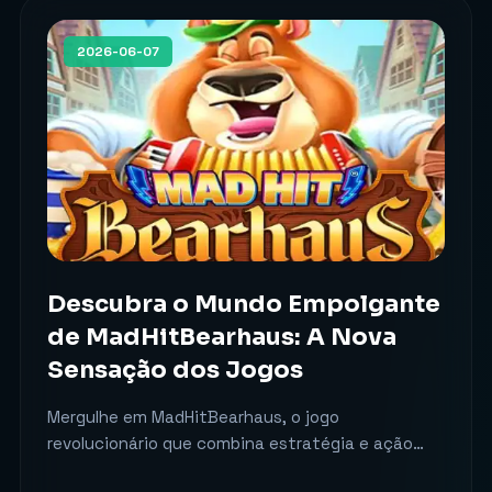
2026-06-07
Descubra o Mundo Empolgante
de MadHitBearhaus: A Nova
Sensação dos Jogos
Mergulhe em MadHitBearhaus, o jogo
revolucionário que combina estratégia e ação
com a palavra-chave 921SUPER. Explore a