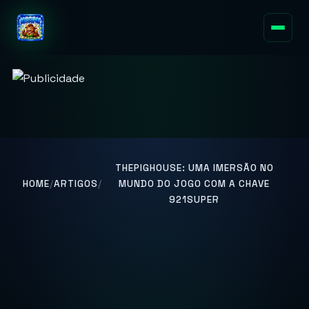
THEPIGHOUSE: UMA IMERSÃO NO
HOME
/
ARTIGOS
/
MUNDO DO JOGO COM A CHAVE
921SUPER
ThePigHouse: Uma
Imersão no Mundo do
Jogo com a Chave