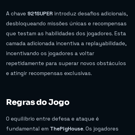
A chave
921SUPER
introduz desafios adicionais,
desbloqueando missões únicas e recompensas
que testam as habilidades dos jogadores. Esta
camada adicionada incentiva a replayabilidade,
incentivando os jogadores a voltar
repetidamente para superar novos obstáculos
e atingir recompensas exclusivas.
Regras do Jogo
O equilíbrio entre defesa e ataque é
fundamental em
ThePigHouse
. Os jogadores