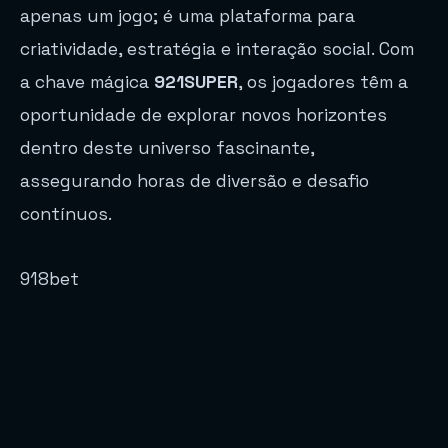
apenas um jogo; é uma plataforma para
criatividade, estratégia e interação social. Com
a chave mágica
921SUPER
, os jogadores têm a
oportunidade de explorar novos horizontes
dentro deste universo fascinante,
assegurando horas de diversão e desafio
contínuos.
918bet