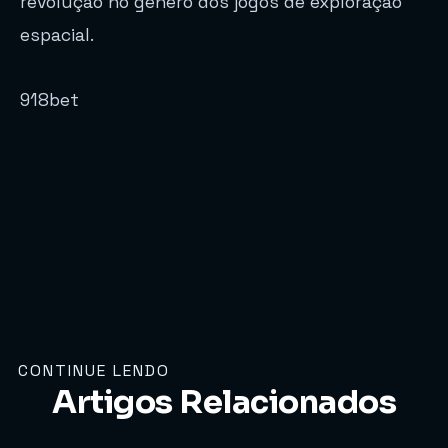
revolução no gênero dos jogos de exploração
espacial.
918bet
CONTINUE LENDO
Artigos Relacionados