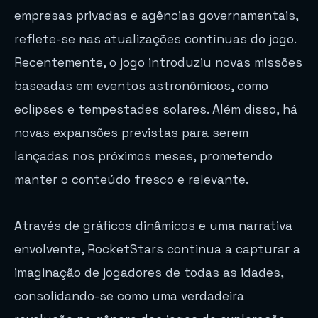
empresas privadas e agências governamentais,
reflete-se nas atualizações contínuas do jogo.
Recentemente, o jogo introduziu novas missões
baseadas em eventos astronômicos, como
eclipses e tempestades solares. Além disso, há
novas expansões previstas para serem
lançadas nos próximos meses, prometendo
manter o conteúdo fresco e relevante.
Através de gráficos dinâmicos e uma narrativa
envolvente, RocketStars continua a capturar a
imaginação de jogadores de todas as idades,
consolidando-se como uma verdadeira