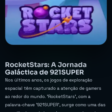
RocketStars: A Jornada
Galáctica de 921SUPER
Nos últimos anos, os jogos de exploração
espacial têm capturado a atenção de gamers
ao redor do mundo. 'RocketStars', com a
palavra-chave '921SUPER', surge como uma das