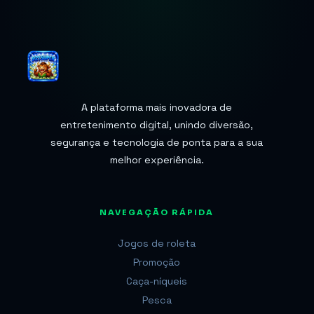
A plataforma mais inovadora de
entretenimento digital, unindo diversão,
segurança e tecnologia de ponta para a sua
melhor experiência.
NAVEGAÇÃO RÁPIDA
Jogos de roleta
Promoção
Caça-níqueis
Pesca