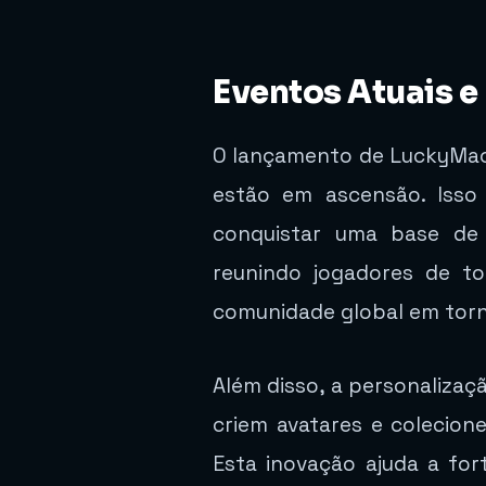
Eventos Atuais e
O lançamento de LuckyMac
estão em ascensão. Isso 
conquistar uma base de j
reunindo jogadores de t
comunidade global em torn
Além disso, a personaliza
criem avatares e colecion
Esta inovação ajuda a fo