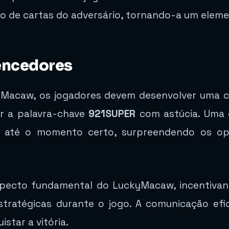
o de cartas do adversário, tornando-a um elemen
encedores
yMacaw, os jogadores devem desenvolver uma
ar a palavra-chave
921SUPER
com astúcia. Uma e
s até o momento certo, surpreendendo os o
aspecto fundamental do LuckyMacaw, incentivan
stratégicas durante o jogo. A comunicação ef
star a vitória.