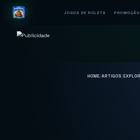
JOGOS DE ROLETA
PROMOÇÃO
HOME
/
ARTIGOS
/
EXPLOR
Exploran
LuckyMac