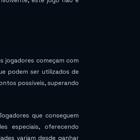
nvolvente, este jogo não é
 Os jogadores começam com
ue podem ser utilizados de
pontos possíveis, superando
 Jogadores que conseguem
des especiais, oferecendo
idades variam desde ganhar