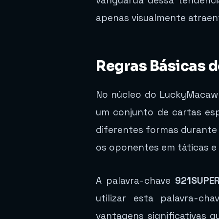
vanguarda dessa tendência
apenas visualmente atraen
Regras Básicas 
No núcleo do LuckyMacaw 
um conjunto de cartas esp
diferentes formas durante 
os oponentes em táticas e 
A palavra-chave
921SUPE
utilizar esta palavra-ch
vantagens significativas 