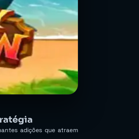
ratégia
nantes adições que atraem