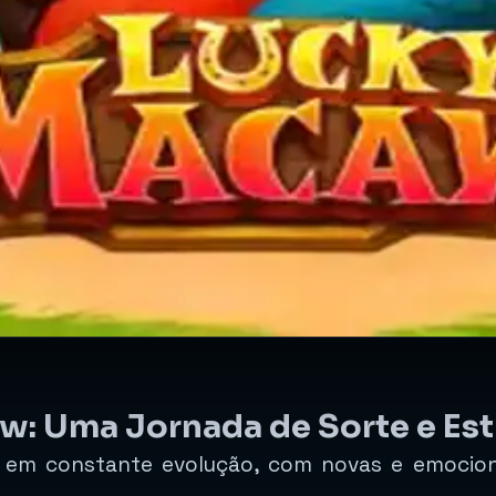
: Uma Jornada de Sorte e Est
á em constante evolução, com novas e emocio