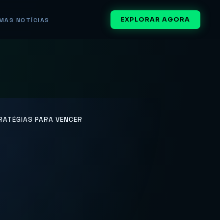
EXPLORAR AGORA
MAS NOTÍCIAS
RATÉGIAS PARA VENCER
inante de
tratégias