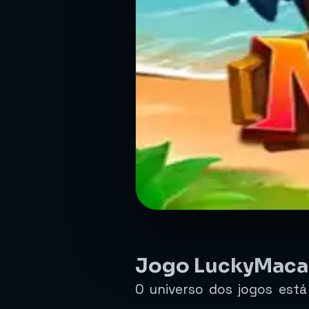
Jogo LuckyMacaw
O universo dos jogos est