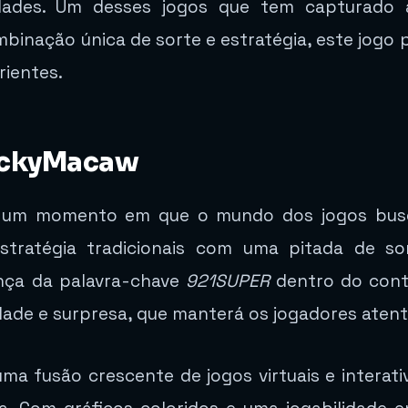
dades. Um desses jogos que tem capturado
binação única de sorte e estratégia, este jogo 
rientes.
LuckyMacaw
 um momento em que o mundo dos jogos busc
stratégia tradicionais com uma pitada de s
ença da palavra-chave
921SUPER
dentro do cont
ade e surpresa, que manterá os jogadores aten
 uma fusão crescente de jogos virtuais e intera