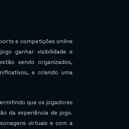
orts e competições online
ogo ganhar visibilidade e
 estão sendo organizados,
ficativos, e criando uma
ermitindo que os jogadores
ão da experiência de jogo.
sonagens virtuais e com a